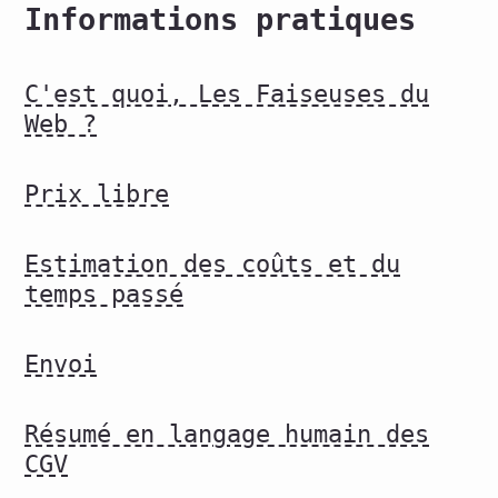
Informations pratiques
C'est quoi, Les Faiseuses du
Web ?
Prix libre
Estimation des coûts et du
temps passé
Envoi
Résumé en langage humain des
CGV