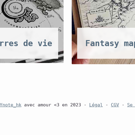
rres de vie
Fantasy ma
Ynote_hk
avec amour <3 en 2023 -
Légal
-
CGV
-
Se