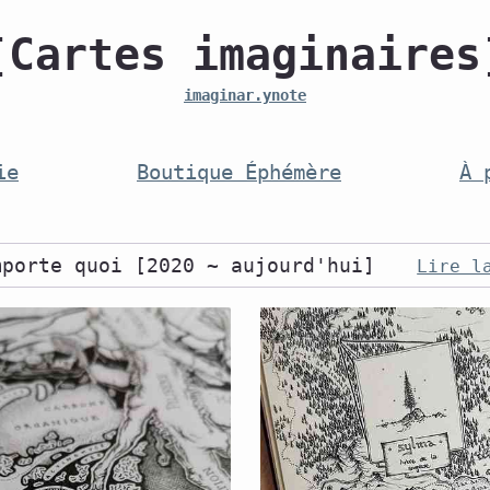
[Cartes imaginaires
imaginar.ynote
ie
Boutique Éphémère
À 
mporte quoi [2020 ~ aujourd'hui]
Lire l