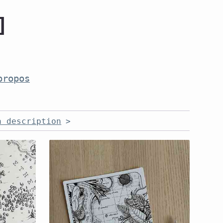
]
propos
a description