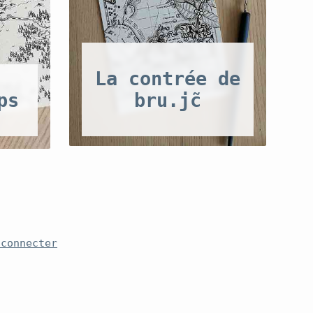
La contrée de
ps
bru.jc̃
 connecter