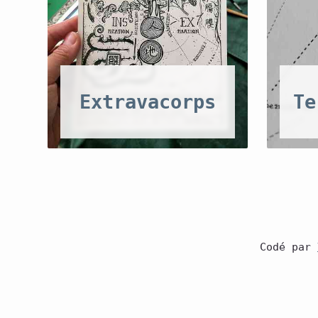
Extravacorps
Te
Codé par